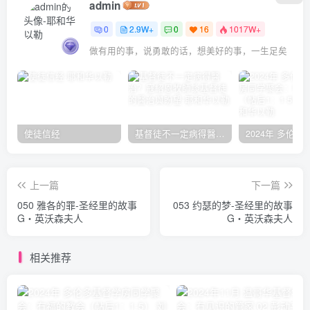
admin
0
2.9W+
0
16
1017W+
做有用的事，说勇敢的话，想美好的事，一生足矣
使徒信经
基督徒不一定病得醫治？寇紹恩牧師談基督徒的醫治與盼望
上一篇
下一篇
050 雅各的罪-圣经里的故事
053 约瑟的梦-圣经里的故事
G‧英沃森夫人
G‧英沃森夫人
相关推荐