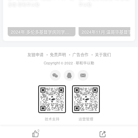
2024年 多伦多基督学房同学聚会：有福的教会（帖后1：1-5） 刘志雄
2024年11月 温哥
友链申请
免责声明
广告合作
关于我们
Copyright © 2022 ·
耶和华以勒
技术支持
运营管理
0