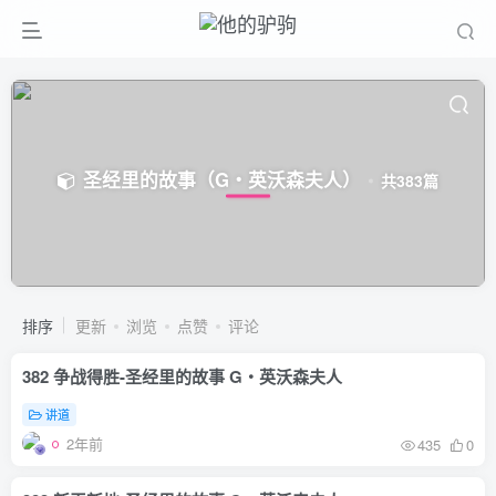
圣经里的故事（G‧英沃森夫人）
共383篇
排序
更新
浏览
点赞
评论
382 争战得胜-圣经里的故事 G‧英沃森夫人
讲道
2年前
435
0