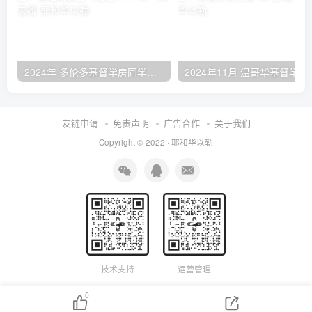
2024年 多伦多基督学房同学聚会：有福的教会（帖后1：1-5） 刘志雄
2024年11月 温哥
友链申请
免责声明
广告合作
关于我们
Copyright © 2022 ·
耶和华以勒
技术支持
运营管理
0