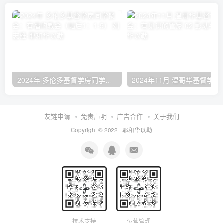
2024年 多伦多基督学房同学聚会：有福的教会（帖后1：1-5） 刘志雄
2024年11月 温哥
友链申请
免责声明
广告合作
关于我们
Copyright © 2022 ·
耶和华以勒
技术支持
运营管理