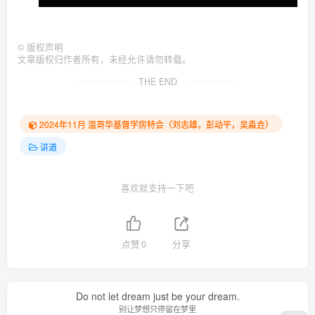
©
版权声明
文章版权归作者所有，未经允许请勿转载。
THE END
2024年11月 温哥华基督学房特会（刘志雄，彭动平，吴淼垚）
讲道
喜欢就支持一下吧
点赞
0
分享
Do not let dream just be your dream.
别让梦想只停留在梦里