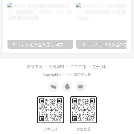
2024年 多伦多基督学房同学聚会：有福的教会（帖后1：1-5） 刘志雄
2024年11月 温哥
友链申请
免责声明
广告合作
关于我们
Copyright © 2022 ·
耶和华以勒
技术支持
运营管理