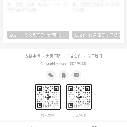
2024年 多伦多基督学房同学聚会：有福的教会（帖后1：1-5） 刘志雄
2024年11月 温哥
友链申请
免责声明
广告合作
关于我们
Copyright © 2022 ·
耶和华以勒
技术支持
运营管理
0