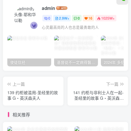
admin
0
2.9W+
0
16
1025W+
心灵最高尚的人也总是最勇敢的人
使徒信经
基督徒不一定病得醫治？寇紹恩牧師談基督徒的醫治與盼望
上一篇
下一篇
139 约柜被滥用-圣经里的故
141 约柜与非利士人在一起-
事 G‧英沃森夫人
圣经里的故事 G‧英沃森夫
人
相关推荐