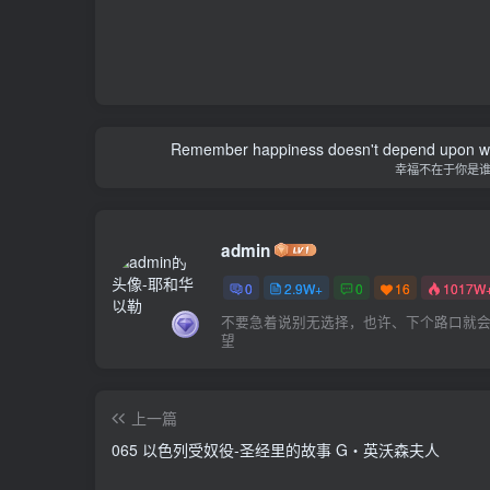
Remember happiness doesn't depend upon who 
幸福不在于你是
admin
0
2.9W+
0
16
1017W
不要急着说别无选择，也许、下个路口就
望
上一篇
065 以色列受奴役-圣经里的故事 G‧英沃森夫人