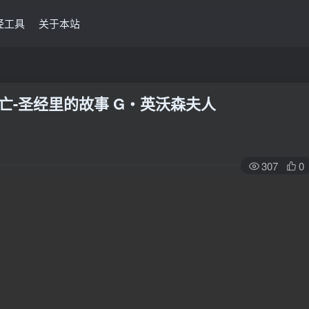
经工具
关于本站
逃亡-圣经里的故事 G‧英沃森夫人
307
0