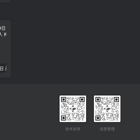
2018年09月29日 基督学房聚会：作无愧的工人 神的计划 王国显
2023年05月05日 基督学房欧洲同学会 07 摩西的末后四十年 郭定强
唐崇榮 – 
技术支持
运营管理