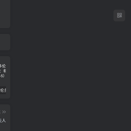
2024年 多伦多基督学房同学聚会：有福的教会（帖后1：1-5） 刘志雄
纯粹的福音 09 圣灵与灵恩派
平台更新|公告——2024年10月5日
篇
夫人