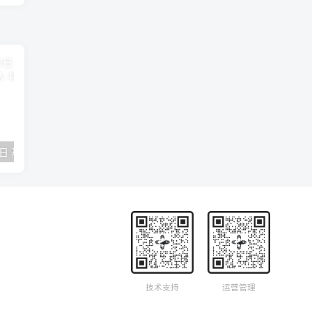
2018年09月29日 基督学房聚会：作无愧的工人 神的计划 王国显
2023年05月05日 基督学房欧洲同学会 07 摩西的末后四十年 郭定强
唐崇榮 – 
技术支持
运营管理