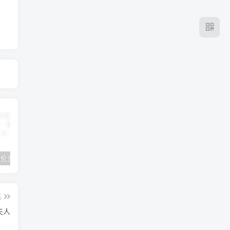
2024年 多伦多基督学房同学聚会：有福的教会（帖后1：1-5） 刘志雄
纯粹的福音 09 圣灵与灵恩派
平台更新|公告——2024年10月5日
篇
夫人