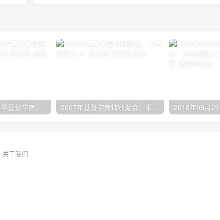
2024年11月 温哥华基督学房特会：有见识的管家 02 彭动平
2007年基督学房特别聚会：事奉的学习 01 刘志雄
关于我们