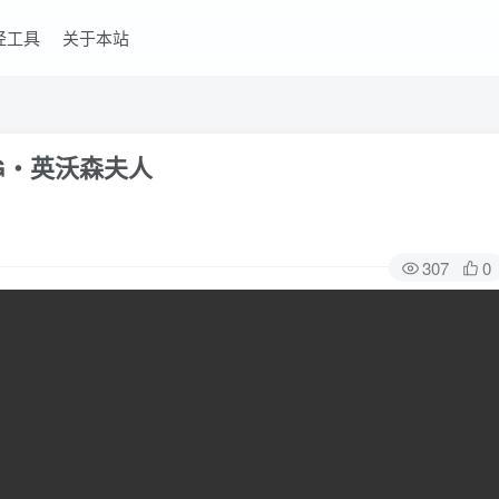
经工具
关于本站
 G‧英沃森夫人
307
0