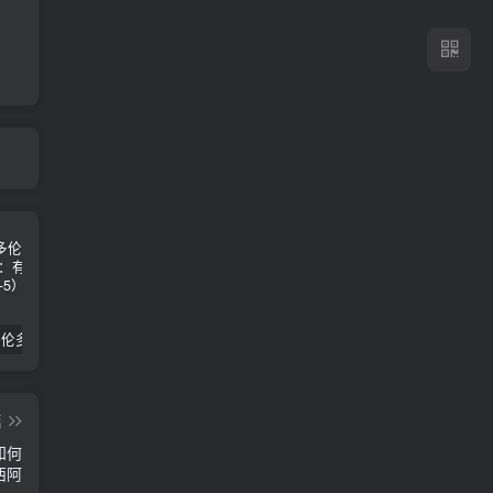
2024年 多伦多基督学房同学聚会：有福的教会（帖后1：1-5） 刘志雄
纯粹的福音 09 圣灵与灵恩派
平台更新|公告——2024年10月5日
篇
知何
西阿