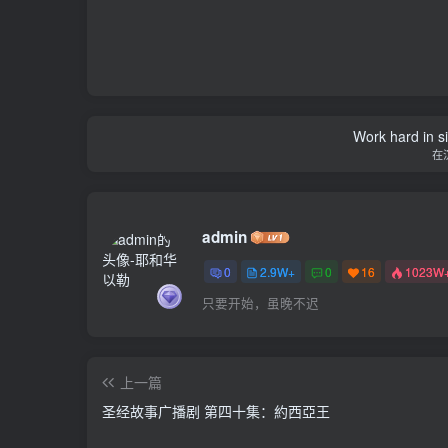
Work hard in s
在
admin
0
2.9W+
0
16
1023W
只要开始，虽晚不迟
上一篇
圣经故事广播剧 第四十集：約西亞王