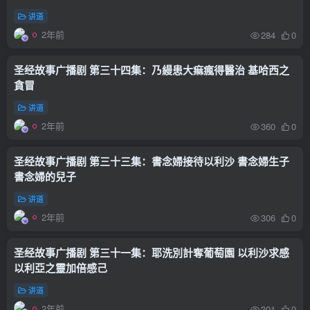
讲道
2年前
284
0
圣经故事广播剧 第三十四集：乃縵患大痲瘋得醫治 基哈西之
貪冒
讲道
2年前
360
0
圣经故事广播剧 第三十三集：書念婦接待以利沙 書念婦生子
書念婦的兒子
讲道
2年前
306
0
圣经故事广播剧 第三十一集：耶洗別計奪葡萄園 以利沙求感
以利亞之靈加倍感己
讲道
2年前
301
0