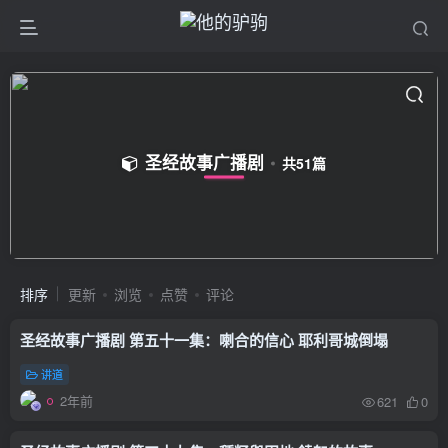
圣经故事广播剧
共51篇
排序
更新
浏览
点赞
评论
圣经故事广播剧 第五十一集：喇合的信心 耶利哥城倒塌
讲道
2年前
621
0