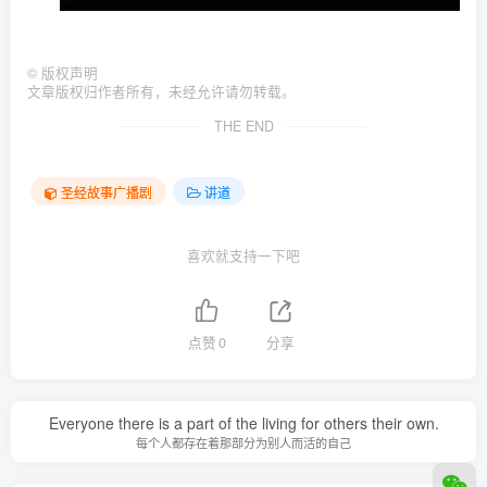
©
版权声明
文章版权归作者所有，未经允许请勿转载。
THE END
圣经故事广播剧
讲道
喜欢就支持一下吧
点赞
0
分享
Everyone there is a part of the living for others their own.
每个人都存在着那部分为别人而活的自己