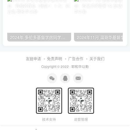
2024年 多伦多基督学房同学聚会：有福的教会（帖后1：1-5） 刘志雄
2024年11月 温哥
友链申请
免责声明
广告合作
关于我们
Copyright © 2022 ·
耶和华以勒
技术支持
运营管理