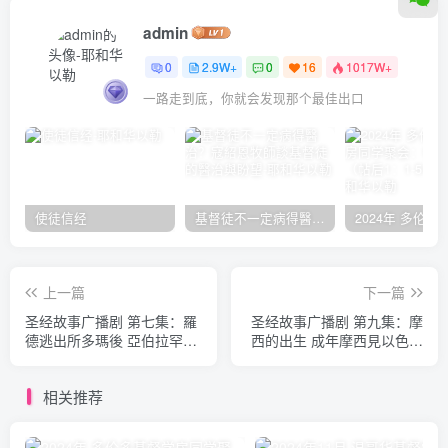
admin
0
2.9W+
0
16
1017W+
一路走到底，你就会发现那个最佳出口
使徒信经
基督徒不一定病得醫治？寇紹恩牧師談基督徒的醫治與盼望
上一篇
下一篇
圣经故事广播剧 第七集：羅
圣经故事广播剧 第九集：摩
德逃出所多瑪後 亞伯拉罕在
西的出生 成年摩西見以色列
外稱撒拉為妹引來危機
人受苦
相关推荐