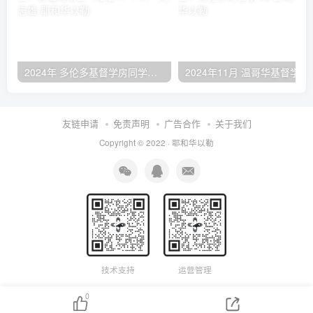
2024年 多伦多基督学房同学聚会：有福的教会（帖后1：1-5） 刘志雄
2024年11月 温哥
友链申请
免责声明
广告合作
关于我们
Copyright © 2022 ·
耶和华以勒
技术支持
运营管理
0