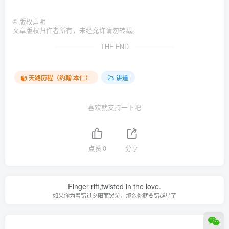
©
版权声明
文章版权归作者所有，未经允许请勿转载。
THE END
天路历程（约翰·本仁）
讲道
喜欢就支持一下吧
点赞
0
分享
Finger rift,twisted in the love.
如果你为着错过夕阳而哭泣，那么你就要错群星了