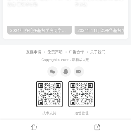
2024年 多伦多基督学房同学聚会：有福的教会（帖后1：1-5） 刘志雄
2024年11月 温哥
友链申请
免责声明
广告合作
关于我们
Copyright © 2022 ·
耶和华以勒
技术支持
运营管理
0