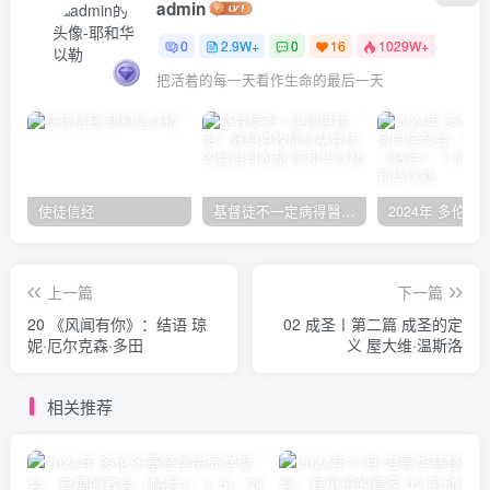
admin
0
2.9W+
0
16
1029W+
把活着的每一天看作生命的最后一天
使徒信经
基督徒不一定病得醫治？寇紹恩牧師談基督徒的醫治與盼望
上一篇
下一篇
20 《风闻有你》：结语 琼
02 成圣〡第二篇 成圣的定
妮·厄尔克森·多田
义 屋大维·温斯洛
相关推荐