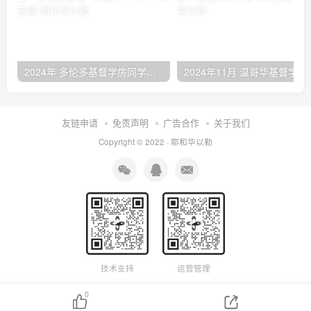
2024年 多伦多基督学房同学聚会：有福的教会（帖后1：1-5） 刘志雄
2024年11月 温哥
友链申请
免责声明
广告合作
关于我们
Copyright © 2022 ·
耶和华以勒
技术支持
运营管理
0