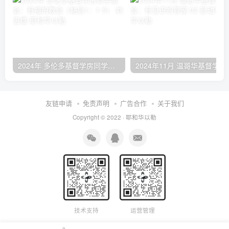
2024年 多伦多基督学房同学聚会：有福的教会（帖后1：1-5） 刘志雄
2024年11月 温哥
友链申请
免责声明
广告合作
关于我们
Copyright © 2022 ·
耶和华以勒
技术支持
运营管理