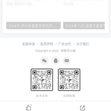
2024年 多伦多基督学房同学聚会：有福的教会（帖后1：1-5） 刘志雄
2024年11月 温哥
友链申请
免责声明
广告合作
关于我们
Copyright © 2022 ·
耶和华以勒
技术支持
运营管理
0