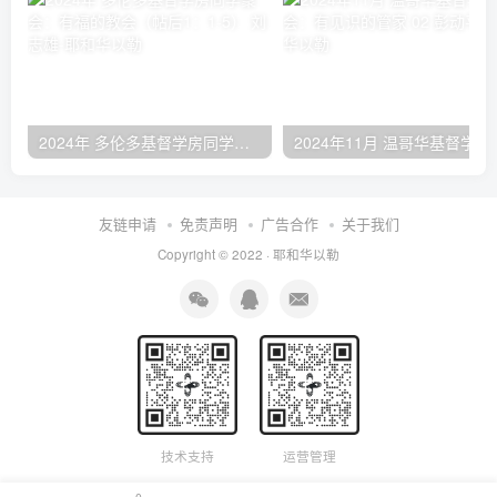
2024年 多伦多基督学房同学聚会：有福的教会（帖后1：1-5） 刘志雄
2024年11月 温哥
友链申请
免责声明
广告合作
关于我们
Copyright © 2022 ·
耶和华以勒
技术支持
运营管理