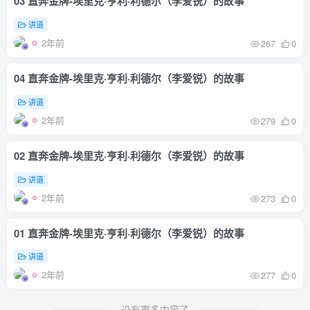
03 直奔金牌-埃里克·亨利·利德尔（李爱锐）的故事
讲道
2年前
267
0
04 直奔金牌-埃里克·亨利·利德尔（李爱锐）的故事
讲道
2年前
279
0
02 直奔金牌-埃里克·亨利·利德尔（李爱锐）的故事
讲道
2年前
273
0
01 直奔金牌-埃里克·亨利·利德尔（李爱锐）的故事
讲道
2年前
277
0
没有更多内容了