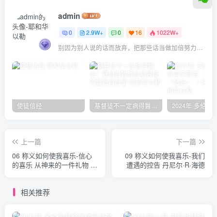
admin
0
2.9W+
0
16
1022W+
别因为别人说的话而放弃，把那些话当做加倍努力的动力
使徒信经
基督徒不一定病得醫治？寇紹恩牧師談基督徒的醫治與盼望
上一篇
下一篇
06 称义如何使我喜乐-信心
09 称义如何使我喜乐-我们
的喜乐 从神来的一件礼物 丹
遭遇的控告 丹尼尔·R·海德
尼尔·R·海德
相关推荐