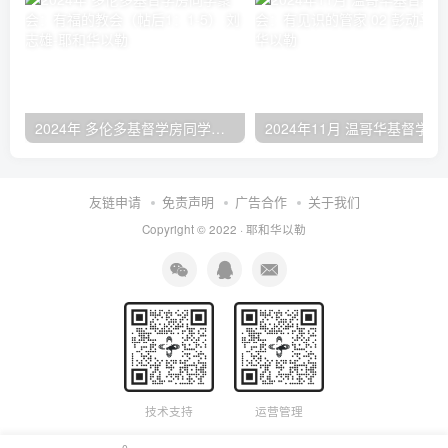
2024年 多伦多基督学房同学聚会：有福的教会（帖后1：1-5） 刘志雄
2024年11月 温哥
友链申请
免责声明
广告合作
关于我们
Copyright © 2022 ·
耶和华以勒
技术支持
运营管理