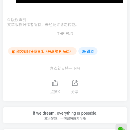
©
版权声明
文章版权归作者所有，未经允许请勿转载。
THE END
称义如何使我喜乐（丹尼尔·R·海德）
讲道
喜欢就支持一下吧
点赞
0
分享
If we dream, everything is possible.
敢于梦想，一切都将成为可能