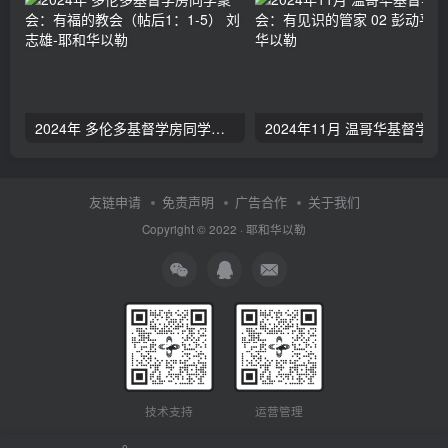
2024年 多伦多基督学房同学聚会：有福的教会（帖后1：1-5） 刘志雄
2024年11月 温哥
友链申请
免责声明
广告合作
关于我们
Copyright © 2022 ·
耶和华以勒
技术支持
运营管理