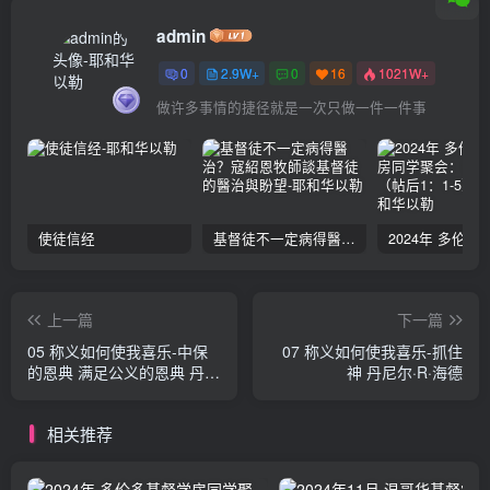
admin
0
2.9W+
0
16
1021W+
做许多事情的捷径就是一次只做一件一件事
使徒信经
基督徒不一定病得醫治？寇紹恩牧師談基督徒的醫治與盼望
上一篇
下一篇
05 称义如何使我喜乐-中保
07 称义如何使我喜乐-抓住
的恩典 满足公义的恩典 丹尼
神 丹尼尔·R·海德
尔·R·海德
相关推荐