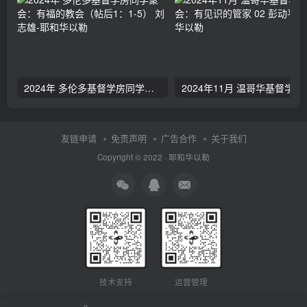
2024年 多伦多基督学房同学聚会：有福的教会（帖后1：1-5） 刘志雄
2024年11月 温哥
友链申请
免责声明
广告合作
关于我们
Copyright © 2022 ·
耶和华以勒
技术支持
运营管理