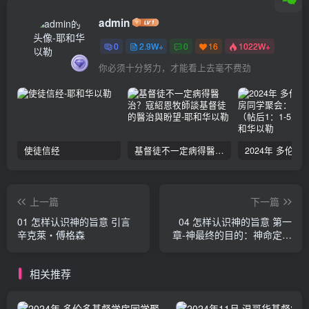
admin
0
2.9W+
0
16
1022W+
你必须十分努力，才能看上去毫不费劲
使徒信经
基督徒不一定病得醫治？寇紹恩牧師談基督徒的醫治與盼望
上一篇
下一篇
01 怎样认识神的旨意 引言
04 怎样认识神的旨意 第一
辛克萊‧傅格森
章-神最终的目的：神命定的
目的 辛克萊‧傅格森
相关推荐