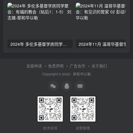
2024年 多伦多基督学房同学聚会：有福的教会（帖后1：1-5） 刘志雄
2024年11月 温哥
友链申请
免责声明
广告合作
关于我们
Copyright © 2022 ·
耶和华以勒
技术支持
运营管理