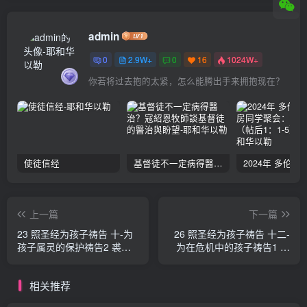
admin
0
2.9W+
0
16
1024W+
你若将过去抱的太紧，怎么能腾出手来拥抱现在？
使徒信经
基督徒不一定病得醫治？寇紹恩牧師談基督徒的醫治與盼望
上一篇
下一篇
23 照圣经为孩子祷告 十-为
26 照圣经为孩子祷告 十二-
孩子属灵的保护祷告2 裘蒂·
为在危机中的孩子祷告1 裘
伯恩特
蒂·伯恩特
相关推荐