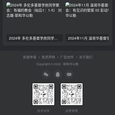
2024年 多伦多基督学房同学聚会：有福的教会（帖后1：1-5） 刘志雄
2024年11月 温哥
友链申请
免责声明
广告合作
关于我们
Copyright © 2022 ·
耶和华以勒
技术支持
运营管理