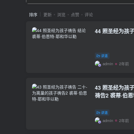
排序
更新
浏览
点赞
评论
44 照圣经为孩
讲道
admin
2年前
43 照圣经为孩
祷告2 裘蒂·伯
讲道
admin
2年前