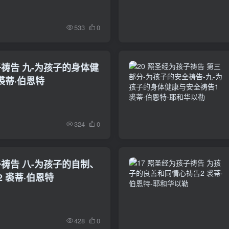
533
0
子祷告 九-为孩子的身体健
裘蒂·伯恩特
324
0
子祷告 八-为孩子的自制、
 裘蒂·伯恩特
428
0