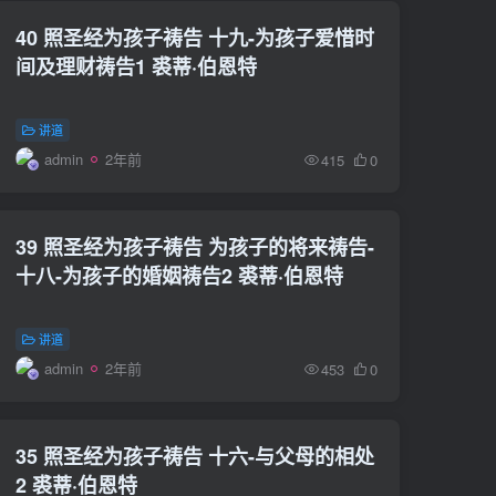
40 照圣经为孩子祷告 十九-为孩子爱惜时
间及理财祷告1 裘蒂·伯恩特
讲道
admin
2年前
415
0
39 照圣经为孩子祷告 为孩子的将来祷告-
十八-为孩子的婚姻祷告2 裘蒂·伯恩特
讲道
admin
2年前
453
0
35 照圣经为孩子祷告 十六-与父母的相处
2 裘蒂·伯恩特