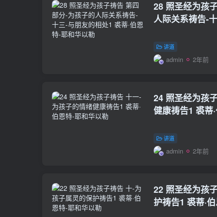
28 照圣经为孩
人际关系祷告-十
伯恩特
讲道
admin
2年前
24 照圣经为孩
健康祷告1 裘蒂
讲道
admin
2年前
22 照圣经为孩
护祷告1 裘蒂·