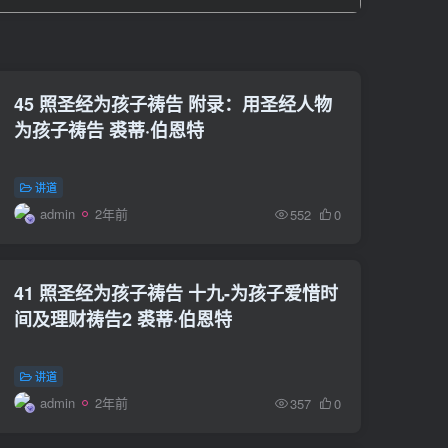
45 照圣经为孩子祷告 附录：用圣经人物
为孩子祷告 裘蒂·伯恩特
讲道
admin
2年前
552
0
41 照圣经为孩子祷告 十九-为孩子爱惜时
间及理财祷告2 裘蒂·伯恩特
讲道
admin
2年前
357
0