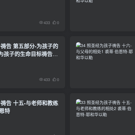
433
0
子祷告 第五部分-为孩子的
-为孩子的生命目标祷告1
433
0
子祷告 十五-与老师和教练
伯恩特