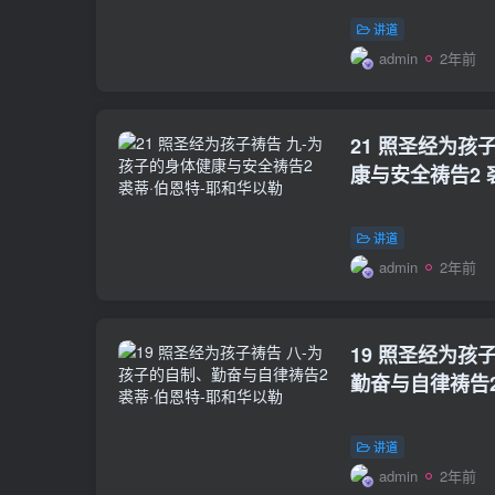
讲道
admin
2年前
21 照圣经为孩
康与安全祷告2 
讲道
admin
2年前
19 照圣经为孩
勤奋与自律祷告2
讲道
admin
2年前