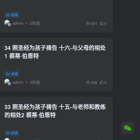
讲道
admin
2年前
451
0
34 照圣经为孩子祷告 十六-与父母的相处
1 裘蒂·伯恩特
讲道
admin
2年前
348
0
33 照圣经为孩子祷告 十五-与老师和教练
的相处2 裘蒂·伯恩特
讲道