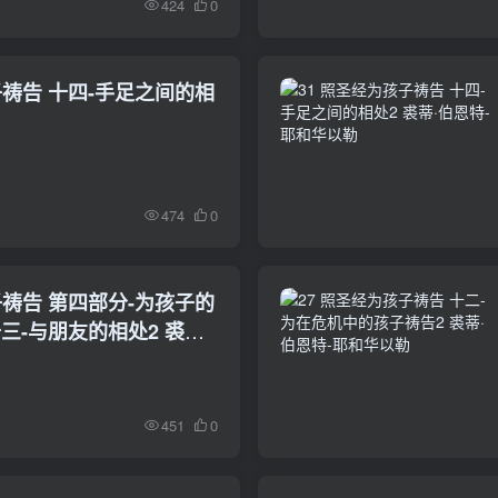
424
0
子祷告 十四-手足之间的相
474
0
子祷告 第四部分-为孩子的
三-与朋友的相处2 裘蒂·
451
0