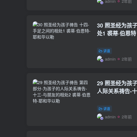
admin
2年前
30 照圣经为孩
处1 裘蒂·伯恩特
讲道
admin
2年前
29 照圣经为孩
人际关系祷告-十
伯恩特
讲道
admin
2年前