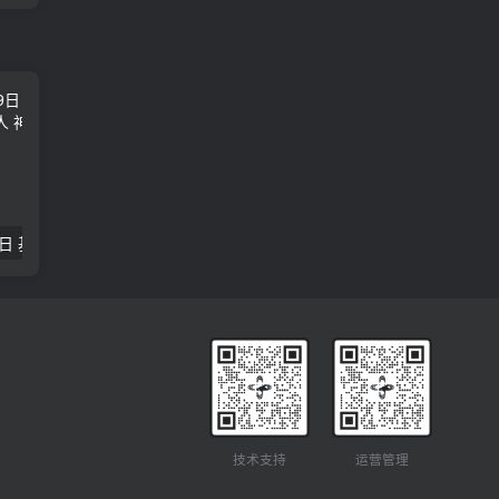
2018年09月29日 基督学房聚会：作无愧的工人 神的计划 王国显
2023年05月05日 基督学房欧洲同学会 07 摩西的末后四十年 郭定强
唐崇榮 – 
技术支持
运营管理