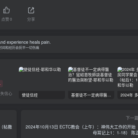
点赞
0
分享
nd experience heals pain.
时间和经历会抚平一切伤痛
+
丧失信心
使徒信经
基督徒不一定病得醫治？寇紹恩牧師談基督徒的醫治與盼望
下一
安（帖撒
2024年10月13日 ECTC教会（上午）：神伟大工作的开始
母耳记上1：1-18） 陈