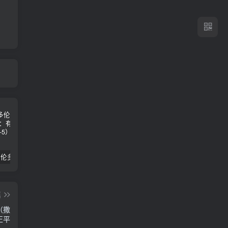
2024年 多伦多基督学房同学聚会：有福的教会（帖后1：1-5） 刘志雄
纯粹的福音 09 圣灵与灵恩派
平台更新|公告——2024年10月5日
篇
（撒
正平