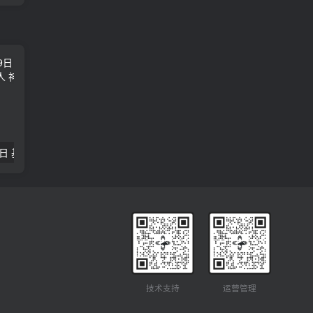
2018年09月29日 基督学房聚会：作无愧的工人 神的计划 王国显
2023年05月05日 基督学房欧洲同学会 07 摩西的末后四十年 郭定强
唐崇榮 – 
技术支持
运营管理