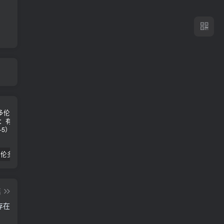
2024年 多伦多基督学房同学聚会：有福的教会（帖后1：1-5） 刘志雄
纯粹的福音 09 圣灵与灵恩派
平台更新|公告——2024年10月5日
篇
存在