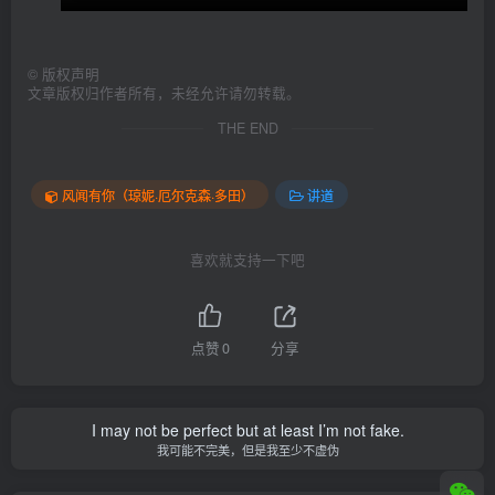
©
版权声明
文章版权归作者所有，未经允许请勿转载。
THE END
风闻有你（琼妮·厄尔克森·多田）
讲道
喜欢就支持一下吧
点赞
0
分享
I may not be perfect but at least I’m not fake.
我可能不完美，但是我至少不虚伪