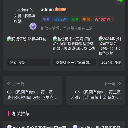
admin
0
2.9W+
0
16
1021W+
别放弃梦想，奇迹每天都在上演
使徒信经
基督徒不一定病得醫治？寇紹恩牧師談基督徒的醫治與盼望
上一篇
下一篇
03 《风闻有你》：第一章
05 《风闻有你》：第三章
我们处境相同 琼妮·厄尔克森
苦难让我们荣耀上帝 琼妮·厄
·多田
尔克森·多田
相关推荐