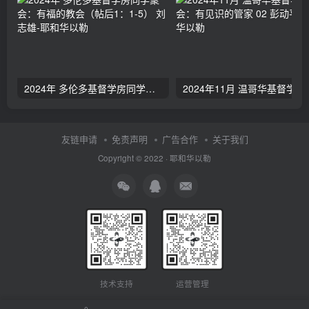
2024年 多伦多基督学房同学聚会：有福的教会（帖后1：1-5） 刘志雄
2024年11月 温哥
友链申请
免责声明
广告合作
关于我们
Copyright © 2022 ·
耶和华以勒
技术支持
运营管理