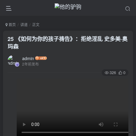
首页
讲道
正文
25 《如何为你的孩子祷告》：拒绝淫乱 史多美·奥
玛森
admin
2年前发布
326
0