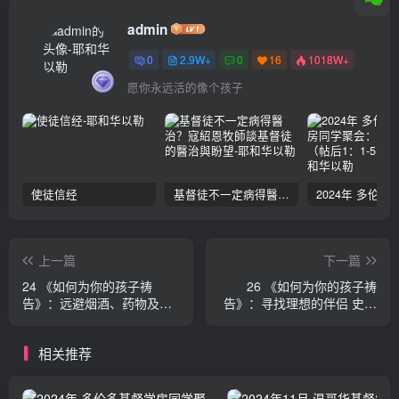
admin
0
2.9W+
0
16
1018W+
愿你永远活的像个孩子
使徒信经
基督徒不一定病得醫治？寇紹恩牧師談基督徒的醫治與盼望
上一篇
下一篇
24 《如何为你的孩子祷
26 《如何为你的孩子祷
告》：远避烟酒、药物及其
告》：寻找理想的伴侣 史多
他习瘾 史多美·奥玛森
美·奥玛森
相关推荐