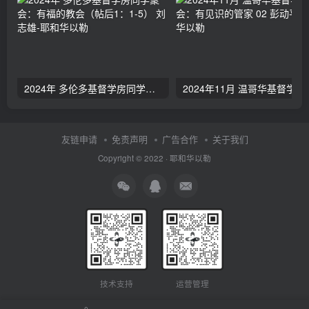
2024年 多伦多基督学房同学聚会：有福的教会（帖后1：1-5） 刘志雄
2024年11月 温哥
友链申请
免责声明
广告合作
关于我们
Copyright © 2022 ·
耶和华以勒
技术支持
运营管理