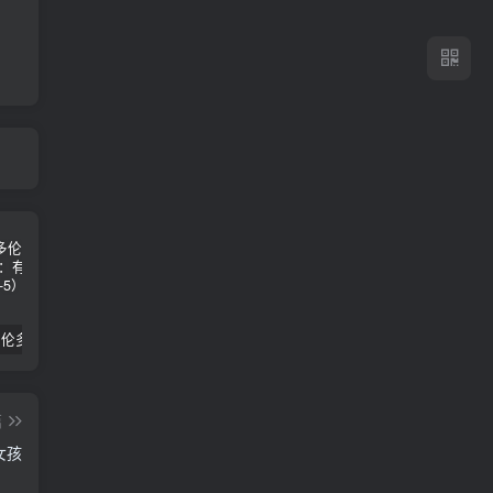
2024年 多伦多基督学房同学聚会：有福的教会（帖后1：1-5） 刘志雄
纯粹的福音 09 圣灵与灵恩派
平台更新|公告——2024年10月5日
篇
女孩