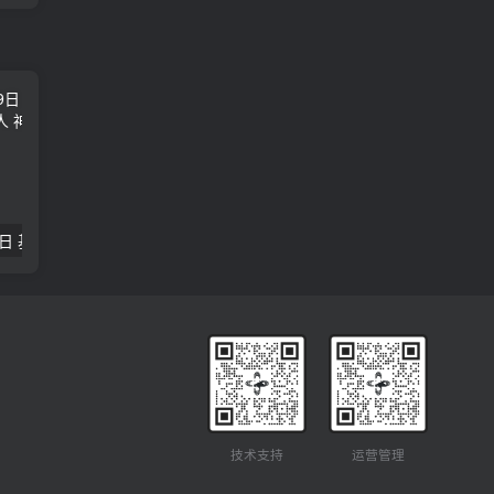
2018年09月29日 基督学房聚会：作无愧的工人 神的计划 王国显
2023年05月05日 基督学房欧洲同学会 07 摩西的末后四十年 郭定强
唐崇榮 – 
技术支持
运营管理