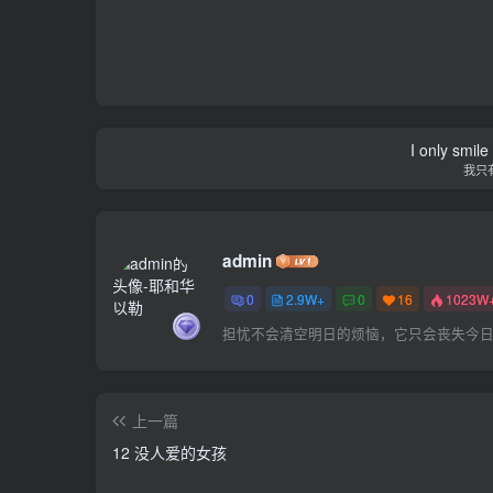
I only smile
我只
admin
0
2.9W+
0
16
1023W
担忧不会清空明日的烦恼，它只会丧失今
上一篇
12 没人爱的女孩