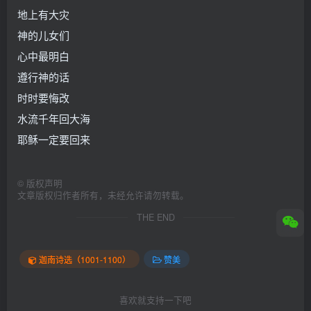
地上有大灾
神的儿女们
心中最明白
遵行神的话
时时要悔改
水流千年回大海
耶稣一定要回来
©
版权声明
文章版权归作者所有，未经允许请勿转载。
THE END
迦南诗选（1001-1100）
赞美
喜欢就支持一下吧