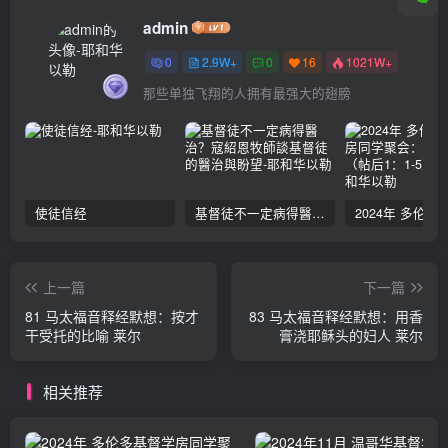
admin
0
2.9W+
0
16
1021W+
那些单独飞翔的人拥有最强大的翅膀
使徒信经
基督徒不一定病得醫治？寇紹恩牧師談基督徒的醫治與盼望
上一篇
下一篇
81 马太福音释经默想：按才
83 马太福音释经默想：用香
干受托的比喻 莱尔
膏浇耶稣头的妇人 莱尔
相关推荐