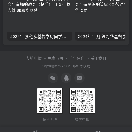
2024年 多伦多基督学房同学聚会：有福的教会（帖后1：1-5） 刘志雄
2024年11月 温哥
友链申请
免责声明
广告合作
关于我们
Copyright © 2022 ·
耶和华以勒
技术支持
运营管理
0