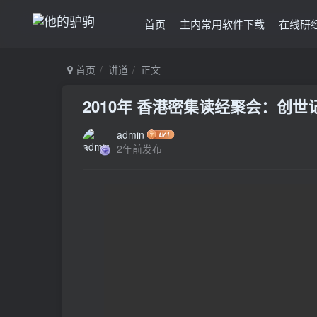
首页
主内常用软件下载
在线研
首页
讲道
正文
2010年 香港密集读经聚会：创世记
admin
2年前发布