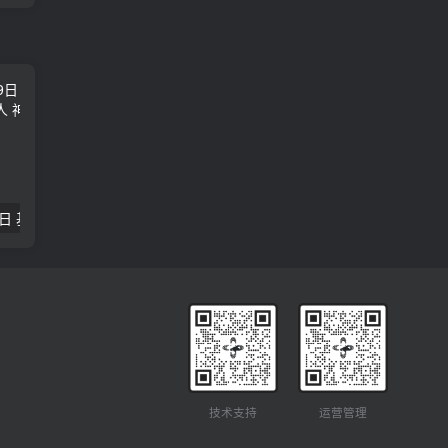
2018年09月29日 基督学房聚会：作无愧的工人 神的计划 王国显
2023年05月05日 基督学房欧洲同学会 07 摩西的末后四十年 郭定强
唐崇榮 – 
技术支持
运营管理