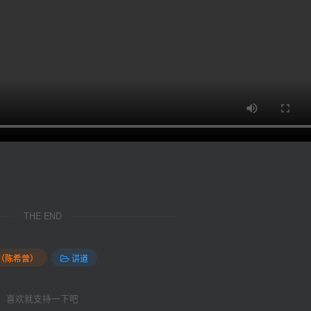
THE END
记（陈希曾）
讲道
喜欢就支持一下吧