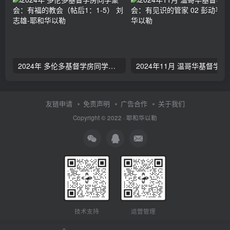
2024年 多伦多基督学房同学聚会：有福的教会（帖后1：1-5） 刘志雄
2024年11月 温哥
友链申请
免责声明
广告合作
关于我们
Copyright © 2022 ·
耶和华以勒
技术支持
运营管理