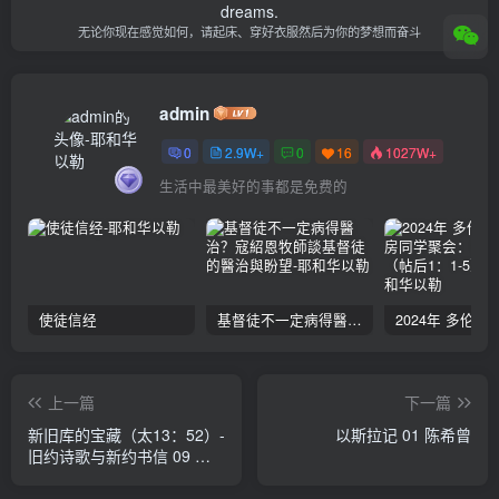
dreams.
无论你现在感觉如何，请起床、穿好衣服然后为你的梦想而奋斗
admin
0
2.9W+
0
16
1027W+
生活中最美好的事都是免费的
使徒信经
基督徒不一定病得醫治？寇紹恩牧師談基督徒的醫治與盼望
上一篇
下一篇
新旧库的宝藏（太13：52）-
以斯拉记 01 陈希曾
旧约诗歌与新约书信 09 陈
希曾