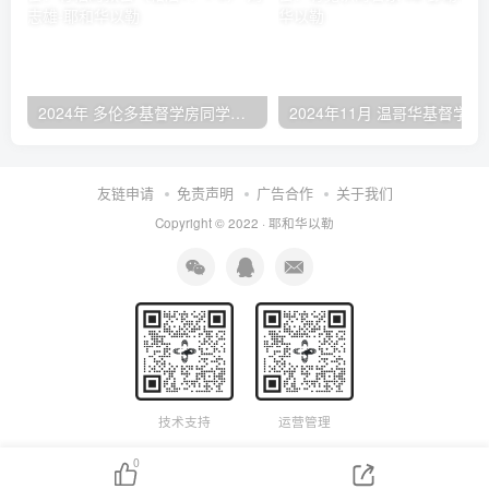
2024年 多伦多基督学房同学聚会：有福的教会（帖后1：1-5） 刘志雄
2024年11月 温哥
友链申请
免责声明
广告合作
关于我们
Copyright © 2022 ·
耶和华以勒
技术支持
运营管理
0