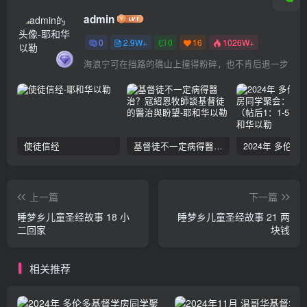
admin
0
2.9W+
0
16
1026W+
海浪宁可在挡路的礁山上撞得粉碎，也不肯后退一步
使徒信经
基督徒不一定病得醫治？寇紹恩牧師談基督徒的醫治與盼望
上一篇
下一篇
睡梦乡儿童圣经故事 18 小
睡梦乡儿童圣经故事 21 两
二回家
块钱
相关推荐