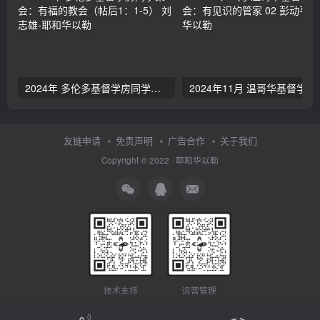
2024年 多伦多基督学房同学聚会：有福的教会（帖后1：1-5） 刘志雄
2024年11月 温哥
友链申请
免责声明
广告合作
关于我们
Copyright © 2022 ·
耶和华以勒
技术支持
运营管理
0