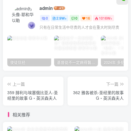
admin
0
2.9W+
0
16
1016W+
只有在日常生活中尽责的人才会在重大时刻尽责
使徒信经
基督徒不一定病得醫治？寇紹恩牧師談基督徒的醫治與盼望
上一篇
下一篇
359 腓利与埃塞俄比亚人-圣
362 雅各被杀-圣经里的故事
经里的故事 G‧英沃森夫人
G‧英沃森夫人
相关推荐