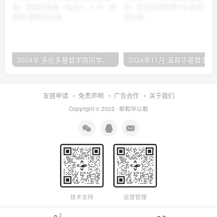
2024年 多伦多基督学房同学聚会：有福的教会（帖后1：1-5） 刘志雄
2024年11月 温哥
友链申请
免责声明
广告合作
关于我们
Copyright © 2022 ·
耶和华以勒
技术支持
运营管理
0