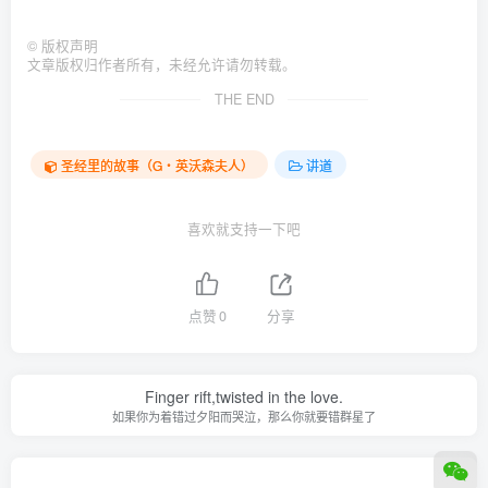
©
版权声明
文章版权归作者所有，未经允许请勿转载。
THE END
圣经里的故事（G‧英沃森夫人）
讲道
喜欢就支持一下吧
点赞
0
分享
Finger rift,twisted in the love.
如果你为着错过夕阳而哭泣，那么你就要错群星了