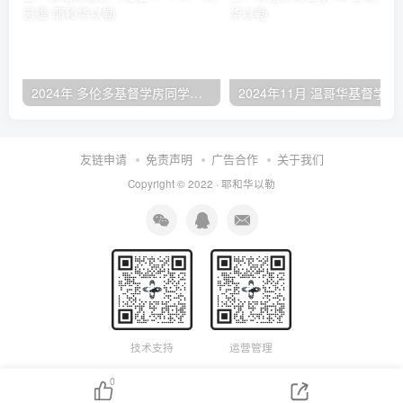
2024年 多伦多基督学房同学聚会：有福的教会（帖后1：1-5） 刘志雄
2024年11月 温哥
友链申请
免责声明
广告合作
关于我们
Copyright © 2022 ·
耶和华以勒
技术支持
运营管理
0