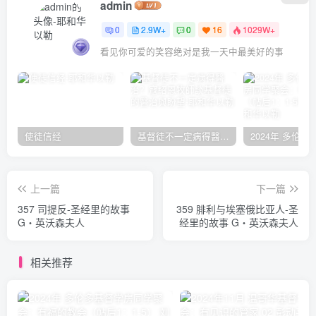
admin
0
2.9W+
0
16
1029W+
看见你可爱的笑容绝对是我一天中最美好的事
使徒信经
基督徒不一定病得醫治？寇紹恩牧師談基督徒的醫治與盼望
上一篇
下一篇
357 司提反-圣经里的故事
359 腓利与埃塞俄比亚人-圣
G‧英沃森夫人
经里的故事 G‧英沃森夫人
相关推荐