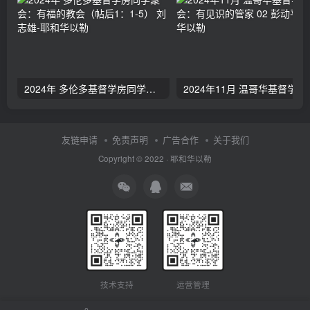
2024年 多伦多基督学房同学聚会：有福的教会（帖后1：1-5） 刘志雄
2024年11月 温哥
友链申请
免责声明
广告合作
关于我们
Copyright © 2022 ·
耶和华以勒
技术支持
运营管理