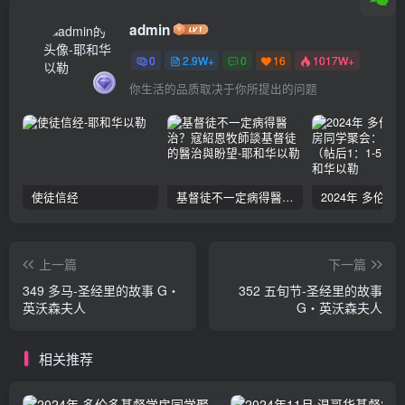
admin
0
2.9W+
0
16
1017W+
你生活的品质取决于你所提出的问题
使徒信经
基督徒不一定病得醫治？寇紹恩牧師談基督徒的醫治與盼望
上一篇
下一篇
349 多马-圣经里的故事 G‧
352 五旬节-圣经里的故事
英沃森夫人
G‧英沃森夫人
相关推荐