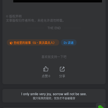
©
版权声明
文章版权归作者所有，未经允许请勿转载。
THE END
圣经里的故事（G‧英沃森夫人）
讲道
喜欢就支持一下吧
点赞
0
分享
I only smile very joy, sorrow will not be see.
我只有笑的很欢，忧伤才不会被看穿