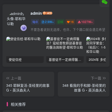
admin
0
2.9W+
0
16
1027W+
不要急着说别无选择，也许、下个路口就会遇见希望
使徒信经
基督徒不一定病得醫治？寇紹恩牧師談基督徒的醫治與盼望
上一篇
下一篇
345 耶稣复活-圣经里的故事
348 看我的手和脚-圣经里的
G‧英沃森夫人
故事 G‧英沃森夫人
相关推荐