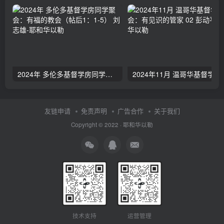
2024年 多伦多基督学房同学聚会：有福的教会（帖后1：1-5） 刘志雄
2024年11月 温哥
友链申请
免责声明
广告合作
关于我们
Copyright © 2022 ·
耶和华以勒
技术支持
运营管理