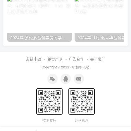
2024年 多伦多基督学房同学聚会：有福的教会（帖后1：1-5） 刘志雄
2024年11月 温哥
友链申请
免责声明
广告合作
关于我们
Copyright © 2022 ·
耶和华以勒
技术支持
运营管理