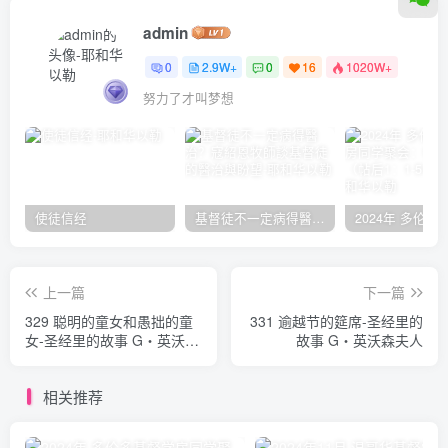
admin
0
2.9W+
0
16
1020W+
努力了才叫梦想
使徒信经
基督徒不一定病得醫治？寇紹恩牧師談基督徒的醫治與盼望
上一篇
下一篇
329 聪明的童女和愚拙的童
331 逾越节的筵席-圣经里的
女-圣经里的故事 G‧英沃森
故事 G‧英沃森夫人
夫人
相关推荐