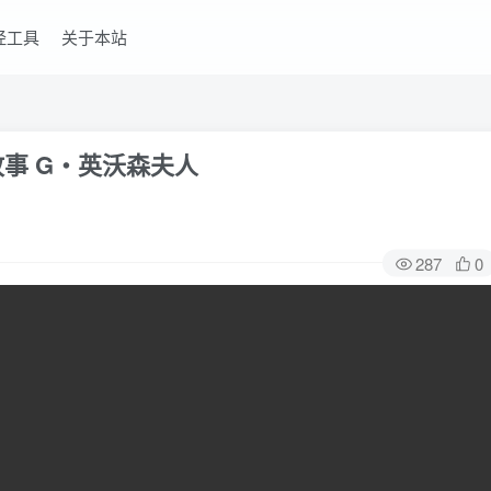
经工具
关于本站
故事 G‧英沃森夫人
287
0