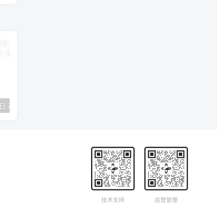
2018年09月29日 基督学房聚会：作无愧的工人 神的计划 王国显
2023年05月05日 基督学房欧洲同学会 07 摩西的末后四十年 郭定强
唐崇榮 – 
技术支持
运营管理