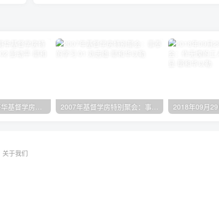
2024年11月 温哥华基督学房特会：有见识的管家 02 彭动平
2007年基督学房特别聚会：事奉的学习 01 刘志雄
关于我们