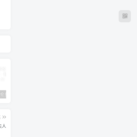
2024年 多伦多基督学房同学聚会：有福的教会（帖后1：1-5） 刘志雄
纯粹的福音 09 圣灵与灵恩派
平台更新|公告——2024年10月5日
篇
夫人