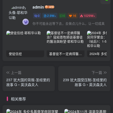
admin
0
2.9W+
0
16
1029W+
你不可能永远等下去，去做点儿什么，让一切成真
使徒信经
基督徒不一定病得醫治？寇紹恩牧師談基督徒的醫治與盼望
上一篇
下一篇
237 犹大国的背叛-圣经里的
239 犹大国受压制-圣经里的
故事 G‧英沃森夫人
故事 G‧英沃森夫人
相关推荐