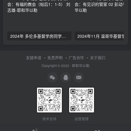
2024年 多伦多基督学房同学聚会：有福的教会（帖后1：1-5） 刘志雄
2024年11月 温哥
友链申请
免责声明
广告合作
关于我们
Copyright © 2022 ·
耶和华以勒
技术支持
运营管理
0