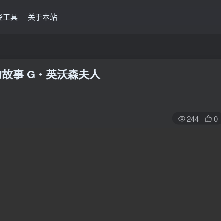
经工具
关于本站
的故事 G‧英沃森夫人
244
0