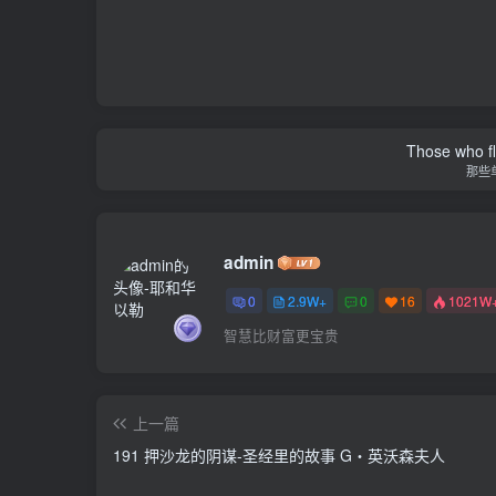
Those who fl
那些
admin
0
2.9W+
0
16
1021W
智慧比财富更宝贵
上一篇
191 押沙龙的阴谋-圣经里的故事 G‧英沃森夫人