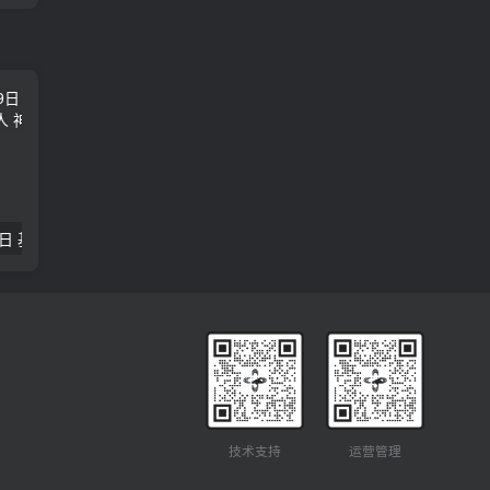
2018年09月29日 基督学房聚会：作无愧的工人 神的计划 王国显
2023年05月05日 基督学房欧洲同学会 07 摩西的末后四十年 郭定强
唐崇榮 – 
技术支持
运营管理