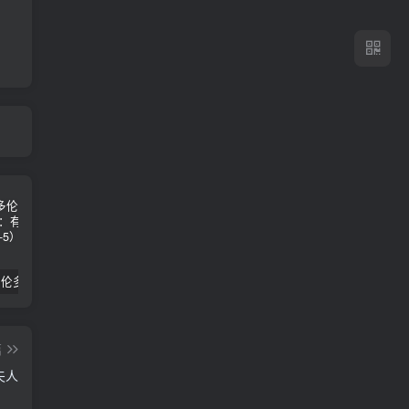
2024年 多伦多基督学房同学聚会：有福的教会（帖后1：1-5） 刘志雄
纯粹的福音 09 圣灵与灵恩派
平台更新|公告——2024年10月5日
篇
夫人