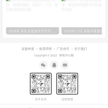
2024年 多伦多基督学房同学聚会：有福的教会（帖后1：1-5） 刘志雄
2024年11月 温哥
友链申请
免责声明
广告合作
关于我们
Copyright © 2022 ·
耶和华以勒
技术支持
运营管理