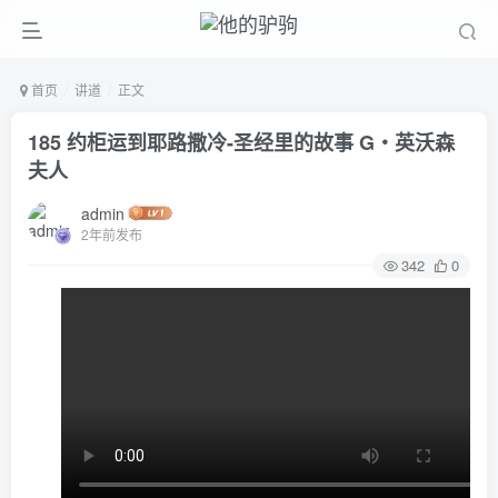
首页
讲道
正文
185 约柜运到耶路撒冷-圣经里的故事 G‧英沃森
夫人
admin
2年前发布
342
0