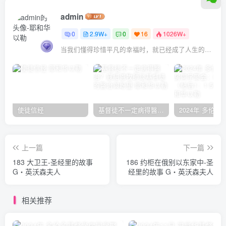
admin
0
2.9W+
0
16
1026W+
当我们懂得珍惜平凡的幸福时，就已经成了人生的赢家
使徒信经
基督徒不一定病得醫治？寇紹恩牧師談基督徒的醫治與盼望
上一篇
下一篇
183 大卫王-圣经里的故事
186 约柜在俄别以东家中-圣
G‧英沃森夫人
经里的故事 G‧英沃森夫人
相关推荐