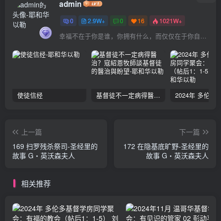
admin
0
2.9W+
0
16
1021W+
幸福不在于你是谁，你拥有什么，而仅仅在于你自己怎么看待
使徒信经
基督徒不一定病得醫治？寇紹恩牧師談基督徒的醫治與盼望
上一篇
下一篇
169 扫罗残杀祭司-圣经里的
172 在隐基底旷野-圣经里的
故事 G‧英沃森夫人
故事 G‧英沃森夫人
相关推荐