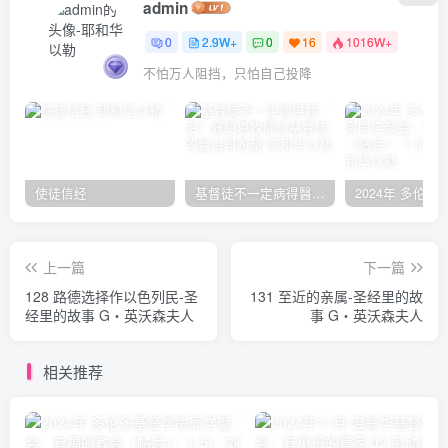
admin
0
2.9W+
0
16
1016W+
不怕万人阻挡，只怕自己投降
使徒信经
基督徒不一定病得醫治？寇紹恩牧師談基督徒的醫治與盼望
上一篇
下一篇
128 路德选择作以色列民-圣
131 至近的亲属-圣经里的故
经里的故事 G‧英沃森夫人
事 G‧英沃森夫人
相关推荐