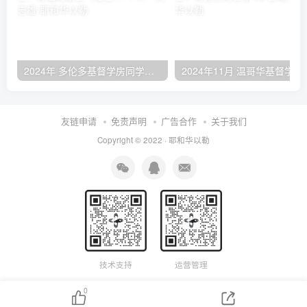
2024年 多伦多基督学房同学聚会：有福的教会（帖后1：1-5） 刘志雄
2024年11月 温哥
友链申请
免责声明
广告合作
关于我们
Copyright © 2022 ·
耶和华以勒
技术支持
运营管理
0