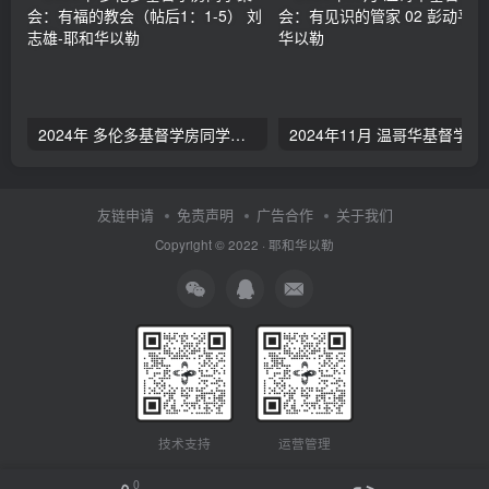
2024年 多伦多基督学房同学聚会：有福的教会（帖后1：1-5） 刘志雄
2024年11月 温哥
友链申请
免责声明
广告合作
关于我们
Copyright © 2022 ·
耶和华以勒
技术支持
运营管理
0