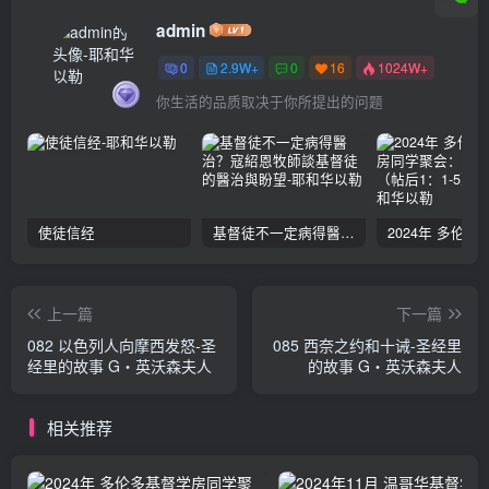
admin
0
2.9W+
0
16
1024W+
你生活的品质取决于你所提出的问题
使徒信经
基督徒不一定病得醫治？寇紹恩牧師談基督徒的醫治與盼望
上一篇
下一篇
082 以色列人向摩西发怒-圣
085 西奈之约和十诫-圣经里
经里的故事 G‧英沃森夫人
的故事 G‧英沃森夫人
相关推荐