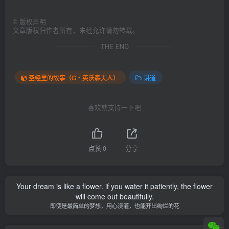
©
版权声明
文章版权归作者所有，未经允许请勿转载。
THE END
圣经里的故事（G‧英沃森夫人）
讲道
喜欢就支持一下吧
点赞
0
分享
Your dream is like a flower. if you water it patiently, the flower
will come out beautifully.
即使是最简单的梦想，用心浇灌，也能开出绚烂的花