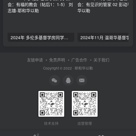
2024年 多伦多基督学房同学聚会：有福的教会（帖后1：1-5） 刘志雄
2024年11月 温哥
友链申请
免责声明
广告合作
关于我们
Copyright © 2022 ·
耶和华以勒
技术支持
运营管理
0