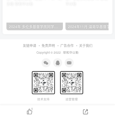
2024年 多伦多基督学房同学聚会：有福的教会（帖后1：1-5） 刘志雄
2024年11月 温哥
友链申请
免责声明
广告合作
关于我们
Copyright © 2022 ·
耶和华以勒
技术支持
运营管理
0