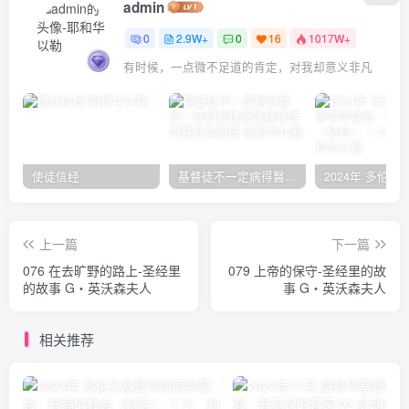
admin
0
2.9W+
0
16
1017W+
有时候，一点微不足道的肯定，对我却意义非凡
使徒信经
基督徒不一定病得醫治？寇紹恩牧師談基督徒的醫治與盼望
上一篇
下一篇
076 在去旷野的路上-圣经里
079 上帝的保守-圣经里的故
的故事 G‧英沃森夫人
事 G‧英沃森夫人
相关推荐